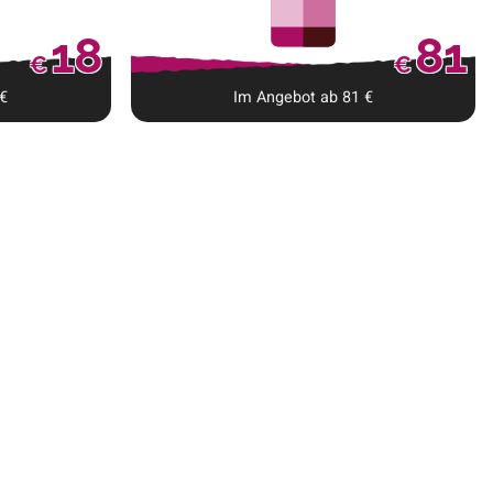
18
81
€
€
€
Im Angebot ab
81
€