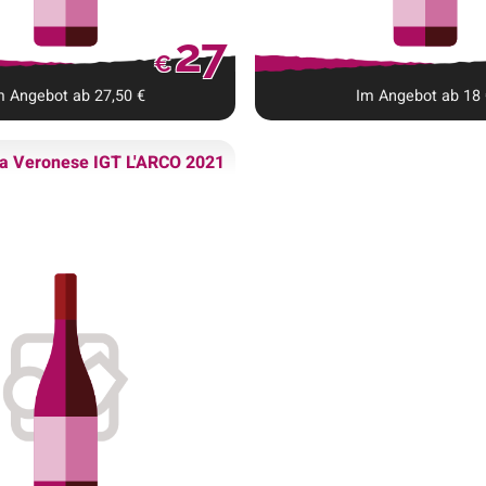
27
€
m Angebot ab
27,50
€
Im Angebot ab
18
ca Veronese IGT L'ARCO 2021