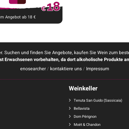
18
€
Im Angebot ab
18
€
. Suchen und finden Sie Angebote, kaufen Sie Wein zum besten 
ist Erwachsenen vorbehalten, da dort alkoholische Produkte a
enosearcher
/
kontaktiere uns
/
Impressum
Weinkeller
Tenuta San Guido
(
Sassicaia
)
Bellavista
Dom Pérignon
Moët & Chandon