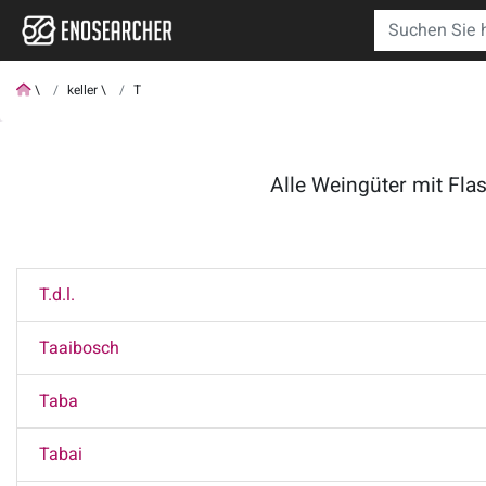
keller
T
Alle Weingüter mit Fla
T.d.l.
Taaibosch
Taba
Tabai