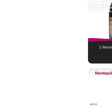
2
Wein
Montepul
WS 93