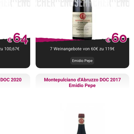
64
60
€
€
zu
100,67
€
7
Weinangebote
von
60
€
zu
119
€
Emidio Pepe
o DOC 2020
Montepulciano d'Abruzzo DOC 2017
Emidio Pepe