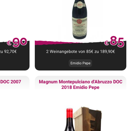
90
85
€
€
zu
92,70
€
2
Weinangebote
von
85
€
zu
189,90
€
Emidio Pepe
o DOC 2007
Magnum
Montepulciano d'Abruzzo DOC
2018 Emidio Pepe