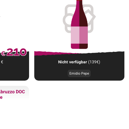
210
€
€
Nicht verfügbar
(139€)
Emidio Pepe
Abruzzo DOC
pe