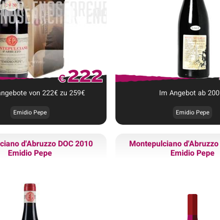
222
€
angebote
von
222
€
zu
259
€
Im Angebot ab
200
Emidio Pepe
Emidio Pepe
ciano d'Abruzzo DOC 2010
Montepulciano d'Abruzz
Emidio Pepe
Emidio Pepe