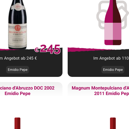
245
€
Im Angebot ab
245
€
Im Angebot ab
110
Emidio Pepe
Emidio Pepe
ciano d'Abruzzo DOC 2002
Magnum
Montepulciano d'
Emidio Pepe
2011 Emidio Pe