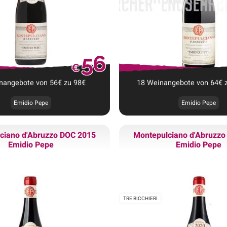
56
€
nangebote
von
56
€
zu
98
€
18
Weinangebote
von
64
€
Emidio Pepe
Emidio Pepe
ciano d'Abruzzo DOC 2015
Montepulciano d'Abruzz
Emidio Pepe
Emidio Pepe
TRE BICCHIERI