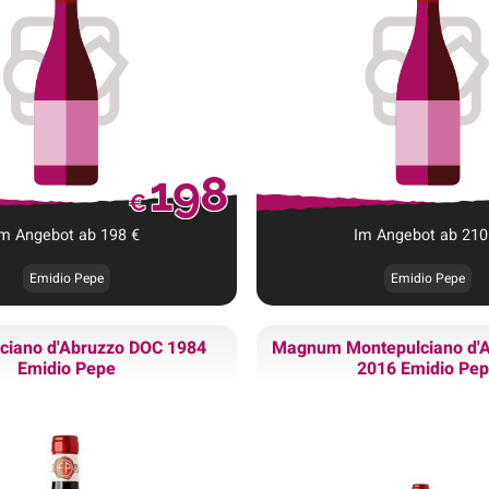
198
€
Im Angebot ab
198
€
Im Angebot ab
210
Emidio Pepe
Emidio Pepe
ciano d'Abruzzo DOC 1984
Magnum
Montepulciano d'
Emidio Pepe
2016 Emidio Pe