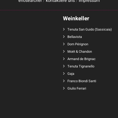
enosearcher
/
kontaktiere uns
/
Impressum
Weinkeller
Tenuta San Guido
(
Sassicaia
)
Bellavista
Dom Pérignon
Moët & Chandon
Armand de Brignac
Tenuta Tignanello
Gaja
Franco Biondi Santi
Giulio Ferrari