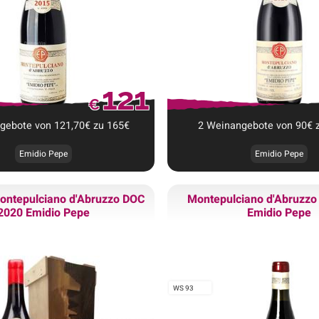
121
€
ngebote
von
121,70
€
zu
165
€
2
Weinangebote
von
90
€
Emidio Pepe
Emidio Pepe
ntepulciano d'Abruzzo DOC
Montepulciano d'Abruzz
2020 Emidio Pepe
Emidio Pepe
WS 93