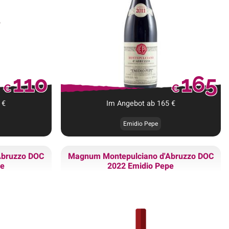
110
165
€
€
€
Im Angebot ab
165
€
Emidio Pepe
Abruzzo DOC
Magnum
Montepulciano d'Abruzzo DOC
pe
2022 Emidio Pepe