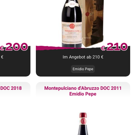
200
210
€
€
€
Im Angebot ab
210
€
Emidio Pepe
o DOC 2018
Montepulciano d'Abruzzo DOC 2011
Emidio Pepe