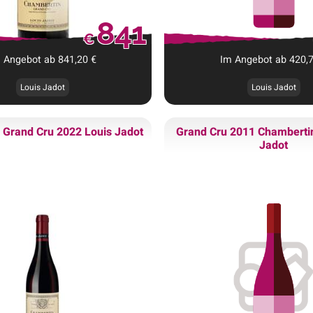
841
€
 Angebot ab
841,20
€
Im Angebot ab
420,
Louis Jadot
Louis Jadot
 Grand Cru 2022 Louis Jadot
Grand Cru 2011 Chamberti
Jadot