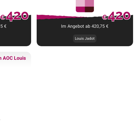
420
420
€
€
75
€
Im Angebot ab
420,75
€
Louis Jadot
n AOC Louis