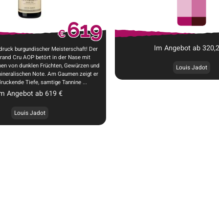
619
€
Im Angebot ab
320,
druck burgundischer Meisterschaft! Der
rand Cru AOP betört in der Nase mit
men von dunklen Früchten, Gewürzen und
Louis Jadot
mineralischen Note. Am Gaumen zeigt er
ruckende Tiefe, samtige Tannine ...
Im Angebot ab
619
€
Louis Jadot