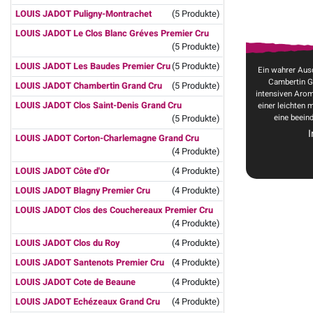
LOUIS JADOT Puligny-Montrachet
(5 Produkte)
LOUIS JADOT Le Clos Blanc Gréves Premier Cru
(5 Produkte)
LOUIS JADOT Les Baudes Premier Cru
(5 Produkte)
Ein wahrer Aus
Cambertin G
LOUIS JADOT Chambertin Grand Cru
(5 Produkte)
intensiven Aro
LOUIS JADOT Clos Saint-Denis Grand Cru
einer leichten 
eine beeind
(5 Produkte)
LOUIS JADOT Corton-Charlemagne Grand Cru
(4 Produkte)
LOUIS JADOT Côte d'Or
(4 Produkte)
LOUIS JADOT Blagny Premier Cru
(4 Produkte)
LOUIS JADOT Clos des Couchereaux Premier Cru
(4 Produkte)
LOUIS JADOT Clos du Roy
(4 Produkte)
LOUIS JADOT Santenots Premier Cru
(4 Produkte)
LOUIS JADOT Cote de Beaune
(4 Produkte)
LOUIS JADOT Echézeaux Grand Cru
(4 Produkte)