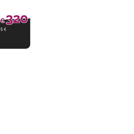
320
€
25
€