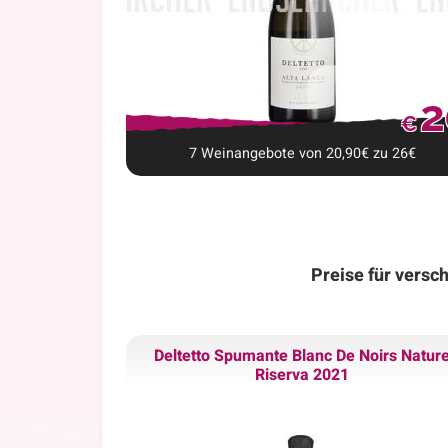
2
€
7
Weinangebote
von
20,90
€
zu
26
€
Preise für versc
Deltetto Spumante Blanc De Noirs Natur
Riserva 2021