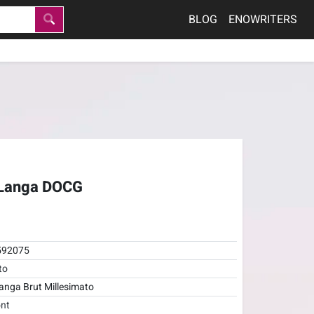
BLOG
ENOWRITERS
a Langa DOCG
592075
to
anga Brut Millesimato
nt