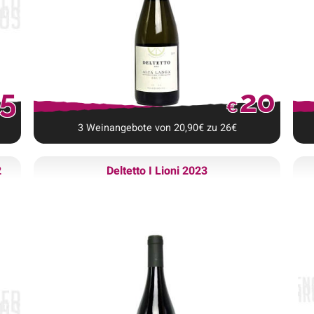
5
20
€
3
Weinangebote
von
20,90
€
zu
26
€
2
Deltetto I Lioni 2023