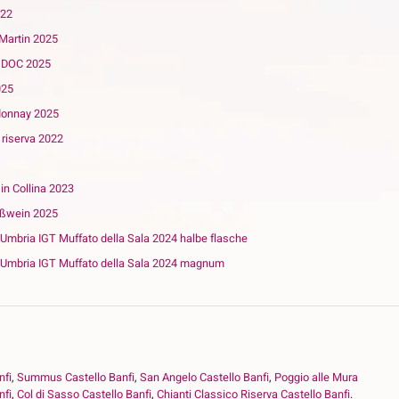
022
Martin 2025
a DOC 2025
025
rdonnay 2025
 riserva 2022
in Collina 2023
ißwein 2025
a Umbria IGT Muffato della Sala 2024 halbe flasche
la Umbria IGT Muffato della Sala 2024 magnum
nfi
,
Summus Castello Banfi
,
San Angelo Castello Banfi
,
Poggio alle Mura
nfi
,
Col di Sasso Castello Banfi
,
Chianti Classico Riserva Castello Banfi
.