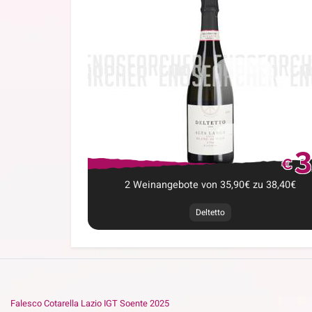
3
€
2
Weinangebote
von
35,90
€
zu
38,40
€
Deltetto
Falesco Cotarella Lazio IGT Soente 2025