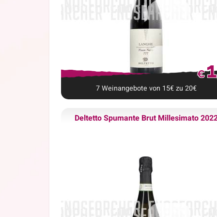
1
€
7
Weinangebote
von
15
€
zu
20
€
Deltetto Spumante Brut Millesimato 202