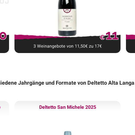
0
11
€
3
Weinangebote
von
11,50
€
zu
17
€
hiedene Jahrgänge und Formate von Deltetto Alta Langa
e
Deltetto San Michele 2025