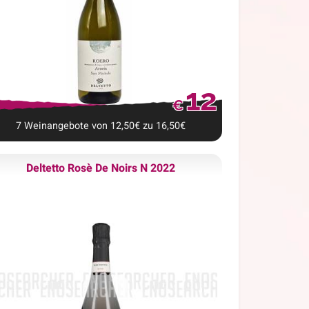
12
€
7
Weinangebote
von
12,50
€
zu
16,50
€
Deltetto Rosè De Noirs N 2022