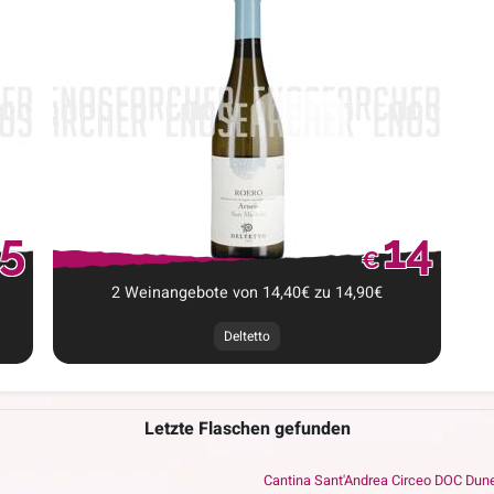
5
14
€
2
Weinangebote
von
14,40
€
zu
14,90
€
Deltetto
Letzte Flaschen gefunden
Cantina Sant'Andrea Circeo DOC Dun