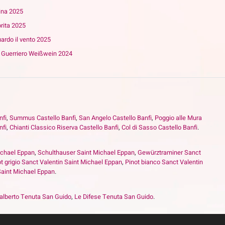
ina 2025
rita 2025
ardo il vento 2025
T Guerriero Weißwein 2024
nfi
,
Summus Castello Banfi
,
San Angelo Castello Banfi
,
Poggio alle Mura
nfi
,
Chianti Classico Riserva Castello Banfi
,
Col di Sasso Castello Banfi
.
ichael Eppan
,
Schulthauser Saint Michael Eppan
,
Gewürztraminer Sanct
t grigio Sanct Valentin Saint Michael Eppan
,
Pinot bianco Sanct Valentin
 Saint Michael Eppan
.
alberto Tenuta San Guido
,
Le Difese Tenuta San Guido
.