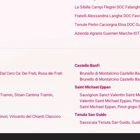
La Sibilla Campi Flegrei DOC Falangh
Fratelli Alessandria Langhe DOC Favo
Tenute Pietro Caciorgna Etna DOC Gu
Azienda Agraria Guerrieri Marche IG
Castello Banfi
 Dal Cero Ca' Dei Frati
,
Rosa dei Frati
Brunello di Montalcino Castello Ba
Brunello di Montalcino Castello Ba
Saint Michael Eppan
 Tramin
,
Stoan Cantina Tramin
,
Sauvignon Sanct Valentin Saint M
Valentin Saint Michael Eppan
,
Pino
Saint Michael Eppan
,
Pinot grigio
Tenuta San Guido
inori
,
Vinsanto del Chianti Classico
Sassicaia Tenuta San Guido
,
Guid