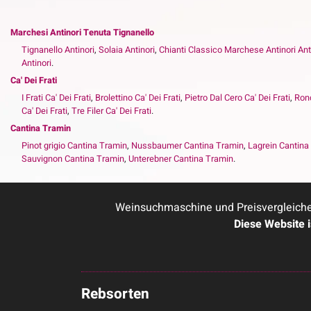
Marchesi Antinori Tenuta Tignanello
Tignanello Antinori
,
Solaia Antinori
,
Chianti Classico Marchese Antinori Ant
Antinori
.
Ca' Dei Frati
I Frati Ca' Dei Frati
,
Brolettino Ca' Dei Frati
,
Pietro Dal Cero Ca' Dei Frati
,
Ronc
Ca' Dei Frati
,
Tre Filer Ca' Dei Frati
.
Cantina Tramin
Pinot grigio Cantina Tramin
,
Nussbaumer Cantina Tramin
,
Lagrein Cantina
Sauvignon Cantina Tramin
,
Unterebner Cantina Tramin
.
Weinsuchmaschine und Preisvergleicher
Diese Website 
Rebsorten