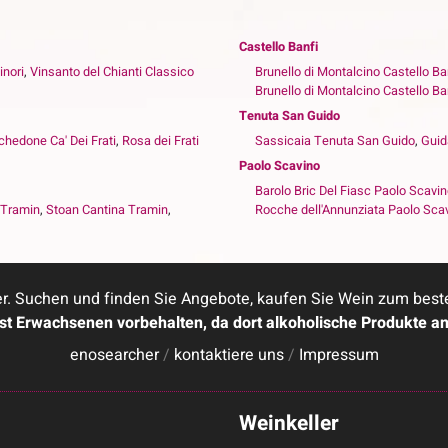
Castello Banfi
inori
,
Vinsanto del Chianti Classico
Brunello di Montalcino Castello Ba
Brunello di Montalcino Castello Ba
Tenuta San Guido
hedone Ca' Dei Frati
,
Rosa dei Frati
Sassicaia Tenuta San Guido
,
Guid
Paolo Scavino
Barolo Bric Del Fiasc Paolo Scavi
 Tramin
,
Stoan Cantina Tramin
,
Rocche dell'Annunziata Paolo Sca
. Suchen und finden Sie Angebote, kaufen Sie Wein zum besten 
ist Erwachsenen vorbehalten, da dort alkoholische Produkte a
enosearcher
/
kontaktiere uns
/
Impressum
Weinkeller