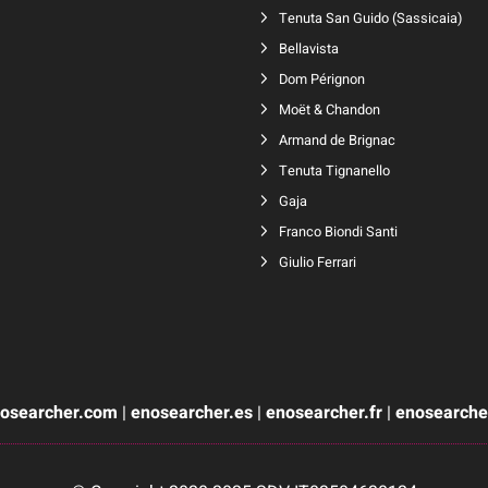
Tenuta San Guido
(
Sassicaia
)
Bellavista
Dom Pérignon
Moët & Chandon
Armand de Brignac
Tenuta Tignanello
Gaja
Franco Biondi Santi
Giulio Ferrari
osearcher.com
|
enosearcher.es
|
enosearcher.fr
|
enosearcher