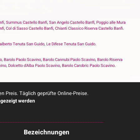
nfi
,
Summus Castello Banfi
,
San Angelo Castello Banfi
,
Poggio alle Mura
nfi
,
Col di Sasso Castello Banfi
,
Chianti Classico Riserva Castello Banfi
.
alberto Tenuta San Guido
,
Le Difese Tenuta San Guido
.
no
,
Barolo Paolo Scavino
,
Barolo Cannubi Paolo Scavino
,
Barolo Riserva
vino
,
Dolcetto d'Alba Paolo Scavino
,
Barolo Carobric Paolo Scavino
.
Preis. Täglich geprüfte Online-Preise.
ngezeigt werden
Bezeichnungen