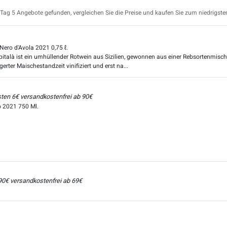
ag 5 Angebote gefunden, vergleichen Sie die Preise und kaufen Sie zum niedrigste
Nero d'Avola 2021 0,75 ℓ.
pitalà ist ein umhüllender Rotwein aus Sizilien, gewonnen aus einer Rebsortenmisc
rter Maischestandzeit vinifiziert und erst na...
sten 6€ versandkostenfrei ab 90€
o 2021 750 Ml.
,90€ versandkostenfrei ab 69€