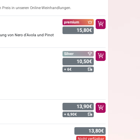
n Preis in unseren Online-Weinhandlungen.
premium
15,80€
hung von Nero d’Avola und Pinot
Silver
10,50€
+ 6€
13,90€
+ 6,90€
13,80€
Nicht verfügbar