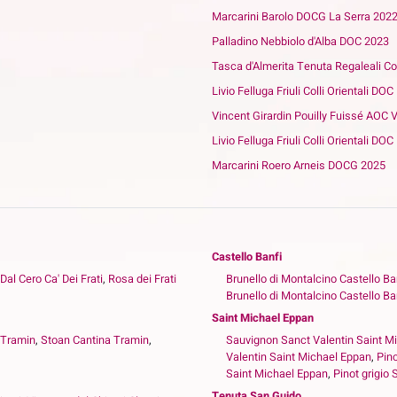
Marcarini Barolo DOCG La Serra 202
Palladino Nebbiolo d'Alba DOC 2023
Tasca d'Almerita Tenuta Regaleali Co
Livio Felluga Friuli Colli Orientali DO
Vincent Girardin Pouilly Fuissé AOC V
Livio Felluga Friuli Colli Orientali DOC
Marcarini Roero Arneis DOCG 2025
Castello Banfi
 Dal Cero Ca' Dei Frati
,
Rosa dei Frati
Brunello di Montalcino Castello Ba
Brunello di Montalcino Castello Ba
Saint Michael Eppan
 Tramin
,
Stoan Cantina Tramin
,
Sauvignon Sanct Valentin Saint M
Valentin Saint Michael Eppan
,
Pino
Saint Michael Eppan
,
Pinot grigio
Tenuta San Guido