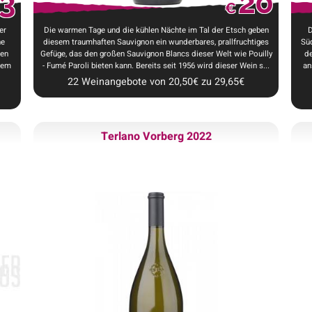
3
20
€
er
Die warmen Tage und die kühlen Nächte im Tal der Etsch geben
D
ne
diesem traumhaften Sauvignon ein wunderbares, prallfruchtiges
Süd
zen
Gefüge, das den großen Sauvignon Blancs dieser Welt wie Pouilly
de
hem
- Fumé Paroli bieten kann. Bereits seit 1956 wird dieser Wein s...
an
22
Weinangebote
von
20,50
€
zu
29,65
€
Terlano Vorberg 2022