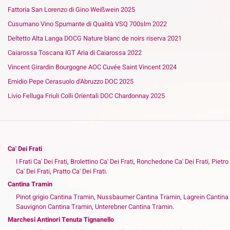
Fattoria San Lorenzo di Gino Weißwein 2025
Cusumano Vino Spumante di Qualità VSQ 700slm 2022
Deltetto Alta Langa DOCG Nature blanc de noirs riserva 2021
Caiarossa Toscana IGT Aria di Caiarossa 2022
Vincent Girardin Bourgogne AOC Cuvée Saint Vincent 2024
Emidio Pepe Cerasuolo d'Abruzzo DOC 2025
Livio Felluga Friuli Colli Orientali DOC Chardonnay 2025
Ca' Dei Frati
I Frati Ca' Dei Frati
,
Brolettino Ca' Dei Frati
,
Ronchedone Ca' Dei Frati
,
Pietro
Ca' Dei Frati
,
Pratto Ca' Dei Frati
.
Cantina Tramin
Pinot grigio Cantina Tramin
,
Nussbaumer Cantina Tramin
,
Lagrein Cantina
Sauvignon Cantina Tramin
,
Unterebner Cantina Tramin
.
Marchesi Antinori Tenuta Tignanello