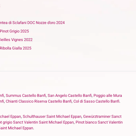
2
ntea di Sclafani DOC Nozze d'oro 2024
C Pinot Grigio 2025
ieilles Vignes 2022
 Ribolla Gialla 2025
nfi
,
Summus Castello Banfi
,
San Angelo Castello Banfi
,
Poggio alle Mura
nfi
,
Chianti Classico Riserva Castello Banfi
,
Col di Sasso Castello Banfi
.
ichael Eppan
,
Schulthauser Saint Michael Eppan
,
Gewürztraminer Sanct
t grigio Sanct Valentin Saint Michael Eppan
,
Pinot bianco Sanct Valentin
 Saint Michael Eppan
.