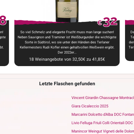
8
32
€
n!
So viel Schmelz und elegante Frucht muss man lange suchen!
De
gste
Neben Sauvignon und Traminer ist Weißburgunder die wichtigste
Te
Sorte in Südtirol, wo sie unter den Händen des Terlaner
der
bt.
Kellermeisters Rudi Kofler einen gehaltvollen Weißwein ergibt.
Ter
Der 2022er...
18
Weinangebote
von
32,50
€
zu
41,85
€
Letzte Flaschen gefunden
Vincent Girardin Chassagne Montrac
Giara Cicaleccio 2025
Marcarini Dolcetto d'Alba DOC Fonta
Livio Felluga Friuli Colli Orientali DO
Manincor Weingut Vigneti delle Dolo