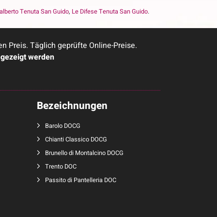
alberto Tenuta San Guido
,
Le Difese Tenuta San Guido
.
Preis. Täglich geprüfte Online-Preise.
ngezeigt werden
Bezeichnungen
Barolo DOCG
Chianti Classico DOCG
Brunello di Montalcino DOCG
Trento DOC
Passito di Pantelleria DOC