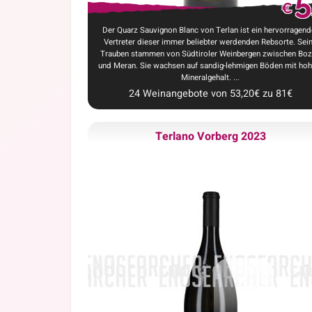
5
€
Der Quarz Sauvignon Blanc von Terlan ist ein hervorragend
Vertreter dieser immer beliebter werdenden Rebsorte. Sei
Trauben stammen von Südtiroler Weinbergen zwischen Bo
und Meran. Sie wachsen auf sandig-lehmigen Böden mit ho
Mineralgehalt. ...
24
Weinangebote
von
53,20
€
zu
81
€
Terlano Vorberg 2023