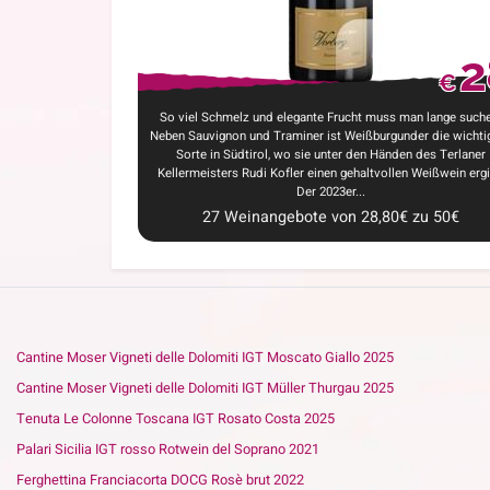
2
€
So viel Schmelz und elegante Frucht muss man lange suche
Neben Sauvignon und Traminer ist Weißburgunder die wichti
Sorte in Südtirol, wo sie unter den Händen des Terlaner
Kellermeisters Rudi Kofler einen gehaltvollen Weißwein ergi
Der 2023er...
27
Weinangebote
von
28,80
€
zu
50
€
Cantine Moser Vigneti delle Dolomiti IGT Moscato Giallo 2025
Cantine Moser Vigneti delle Dolomiti IGT Müller Thurgau 2025
Tenuta Le Colonne Toscana IGT Rosato Costa 2025
Palari Sicilia IGT rosso Rotwein del Soprano 2021
Ferghettina Franciacorta DOCG Rosè brut 2022