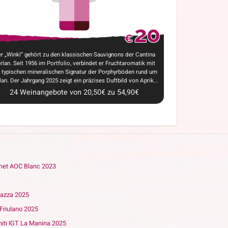
20
€
r „Winkl“ gehört zu den klassischen Sauvignons der Cantina
rlan. Seit 1956 im Portfolio, verbindet er Fruchtaromatik mit
 typischen mineralischen Signatur der Porphyrböden rund um
lan. Der Jahrgang 2025 zeigt ein präzises Duftbild von Aprik...
24
Weinangebote
von
20,50
€
zu
54,90
€
het AOC Blanc 2023
nazza 2025
C Friulano 2025
miti IGT La Manina 2025