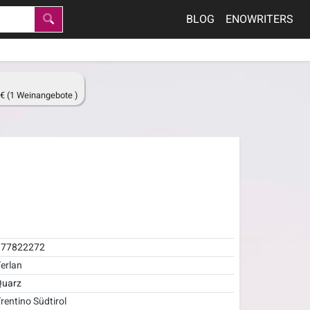
BLOG
ENOWRITERS
€ (1 Weinangebote )
977822272
erlan
Quarz
rentino Südtirol