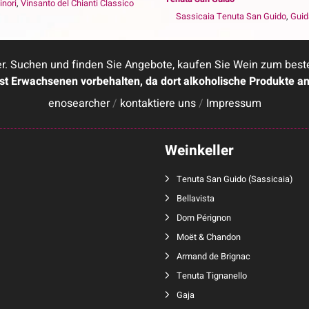
inori
,
Vinsanto del Chianti Classico
Sassicaia Tenuta San Guido
,
Guid
. Suchen und finden Sie Angebote, kaufen Sie Wein zum besten 
ist Erwachsenen vorbehalten, da dort alkoholische Produkte a
enosearcher
/
kontaktiere uns
/
Impressum
Weinkeller
Tenuta San Guido
(
Sassicaia
)
Bellavista
Dom Pérignon
Moët & Chandon
Armand de Brignac
Tenuta Tignanello
Gaja