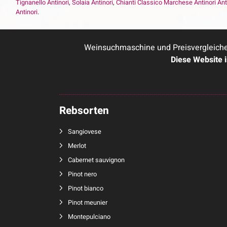
Tignanello Antinori
,
Solaia Antinori
,
Chianti Classico Marchese Antinori Ant
Antinori
.
Weinsuchmaschine und Preisvergleicher
Diese Website 
Rebsorten
Sangiovese
Merlot
Cabernet sauvignon
Pinot nero
Pinot bianco
Pinot meunier
Montepulciano