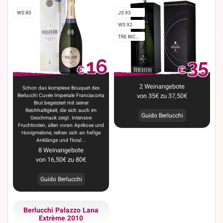
WS 80
JS 93
WS 92
TRE BICCHIERI
16
35
€
€
2
Weinangebote
Schon das komplexe Bouquet des
Berlucchi Cuvée Imperiale Franciacorta
von
35
€
zu
37,50
€
Brut begeistert mit seiner
Reichhaltigkeit, die sich auch im
Guido Berlucchi
Geschmack zeigt. Intensive
Fruchtnoten, allen voran Aprikose und
Honigmelone, reihen sich an hefige
Anklänge und floral...
8
Weinangebote
von
16,50
€
zu
80
€
Guido Berlucchi
Berlucchi Palazzo Lana
Extrème 2010